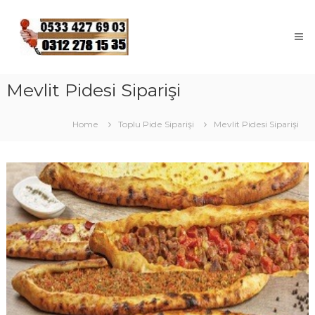
Skip
ANKARA
to
TOPLU
content
PİDE
Cenaze
Mevlit
Mevlit Pidesi Siparişi
Pidesi
Home
Toplu Pide Siparişi
Mevlit Pidesi Siparişi